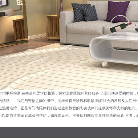
工具常州甲醛检测 在生命的柔软处相遇：探索宠物医院的善终服务 当我们谈论爱的时
的情感——我们与宠物之间的纽带，同样值得被珍视和歌颂 随着社会的发展及人们对生
处温馨港湾，正是专门为陪伴我们走过生命旅程的忠实伙伴们提供关怀和支持的地方
可以提前请求家庭成员的帮助，如设置桌子、准备饮料或帮忙烹饪简单的菜肴 再者，