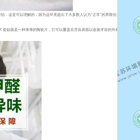
怕，这是可以理解的，因为这毕竟超出了大多数人认为“正常”的界限但正是通过跨越
术 瓷贴面是一种薄薄的陶瓷片，它可以覆盖在牙齿表面以改善牙齿的外观，是美容牙