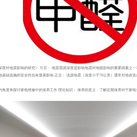
深度对地震影响的研究》 引言： 地震震源深度是影响地震对地面影响的重要因素之
他基础设施的安全性也有显著影响 正文： 浅源地震（深度小于70公里）通常对地表
的角度来探讨家电维修中的保养工作 理论知识： 保养的意义：了解定期保养对于家